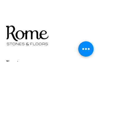
966 445 066
o
922 242 045
Nosotros
Productos
Contacto
Preguntas Frecuentes
Envío y devoluciones
Métodos de pago