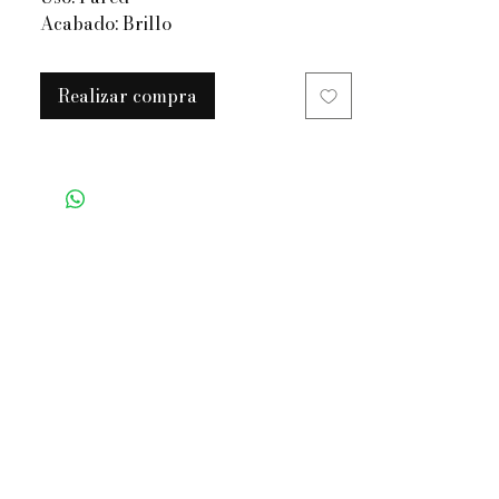
Acabado: Brillo
SOLICITAR COTIZACIÓN POR
Realizar compra
WHATSAPP:
922 242 045
o
966 445 066